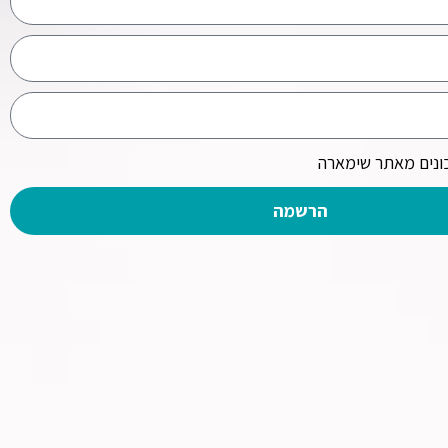
ש.
ה זמן!
נים מאתר שימארה
הרשמה