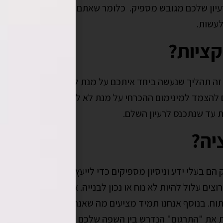
רעיון שלכם מגובש מספיק. כלומר שאתם יודעים להגדיר את ה
לעשות.
קציות?
זה תהליך שנעשה ביחד איתכם על מנת להגדיר את הרעיון, בצו
להצמד למינימום ההכרחי על מנת לא להגדיל עלויות פיתוח של
ת עד שנתכנס לרעיון השלם.
יה?
ק הם בעלי ידע וניסיון מספיקים כדי לייעץ ולהדריך אתכם בת
 עלול להיות לא נוח או נכון לבנייה. אותו הדבר כשאנחנו מא
וח. בנוסף אנחנו תמיד מציעים מה שאנחנו חושבים שחסר או ל
ת את "התרגום" הנדרש בין השפה שלכם לבין שפה שתהיה מוב