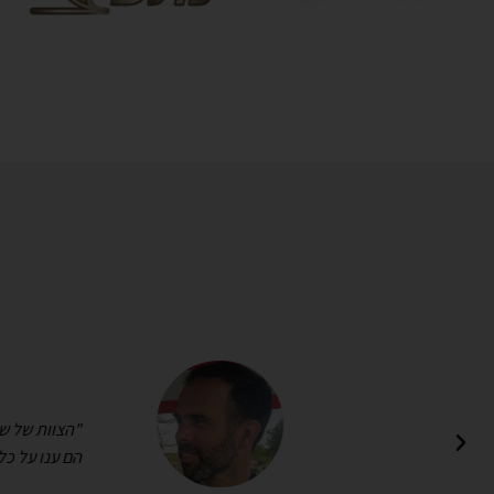
 הבנתי
"הצוות של שימארה
הם ענו על כל הצי