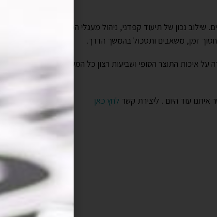
ים. שילוב נכון של תיעוד קפדני, ניהול מעגלי המעורבות, ותקשורת אפ
תחסוך זמן, משאבים ותסכול בהמשך הדרך.
 על איכות התוצר הסופי ושביעות רצון כל המעורבים. זהו המפתח להצ
איתנו עוד היום . ליצירת קשר
לחץ כאן