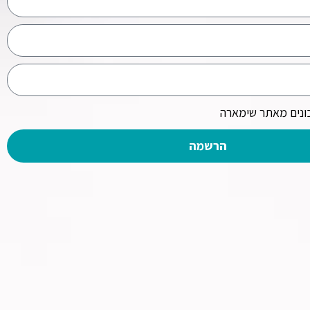
נים מאתר שימארה
הרשמה
כים לראות ולהתנסות