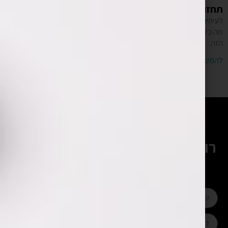
תחזוקת אפליקציה – מה זה אומר?
לעיתים קרובות שומעים על כך שצריך תחזוקת אפליקציה אבל מה זה אומר?
מה כלול בתשלום עבור תחזוקת אפליקציה? את זה תוכלו לקרוא במאמר
הזה.
להמשך קריאה »
רוצים להתייעץ עם המומחים שלנו?
השאירו פרטים ונחזור אליכם בהקדם
או חייגו:
052-328-4430