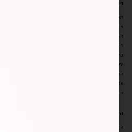
ניווט מהיר
ראשי
אודות
השירותים שלנו
תיק עבודות
מידע מקצועי
יצירת קשר
הצהרת נגישות
עברית
English
השירותים שלנו
פיתוח אפליקציות לאייפון