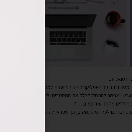
ירטואליות.
ה ומסודרת בתוך האפליקציה הזו המיועדת למטרה אחת –
ת ועכשיו אפשר להתחיל לצלם את המסמכים ולשמור במגירה.
 הילדים מהגן! ועוד כמובן… ?
חסון בחינם לכל המשתמשים, כך שכדאי להזדרז ולהתחיל להשתמש ב