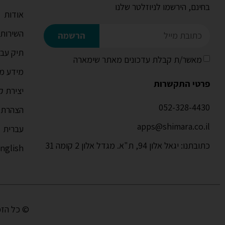
בחינם, הירשמו לניוזלטר שלנו
אודות
השירותי
הרשמה
תיק עבו
מאשר/ת קבלת עדכונים מאתר שימארה
מידע מק
פרטי התקשרות
יצירת ק
052-328-4430
הצהרת נ
apps@shimara.co.il
עברית
כתובתנו: יגאל אלון 94, ת"א. מגדל אלון 2 קומה 31
nglish
© כל הזכ