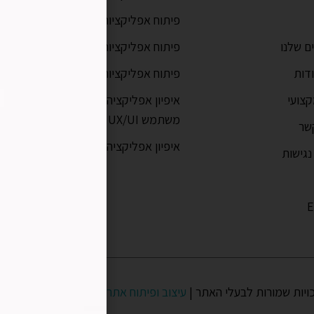
פיתוח אפליקציות לאנדרואיד
פית
למת
ם שלנו
פיתוח אפליקציות מובייל
מדר
דות
פיתוח אפליקציות ווב
לאי
צועי
איפיון אפליקציה וחוויית
פית
משתמש UX/UI
שר
מדר
איפיון אפליקציה
גישות
מהם
אפל
E
מה 
ויות שמורות לבעלי האתר |
עיצוב ופיתוח אתר
יו די סטודיו | קידום את