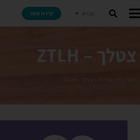
יצירת קשר
עברית
צטלך – ZTLH
ראשי
»
תיק עבודות
»
צטלך – ZTLH