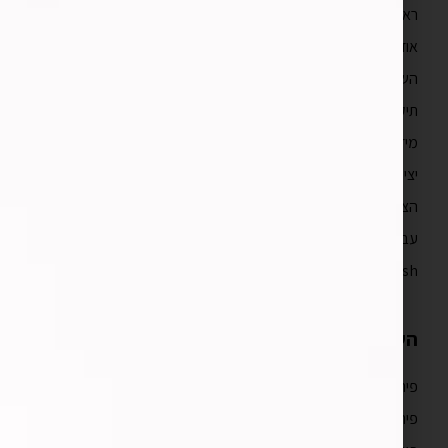
ראשי
אודות
השירותים שלנו
תיק עבודות
מידע מקצועי
יצירת קשר
הצהרת נגישות
עברית
English
השירותים שלנו
פיתוח אפליקציות לאייפון
פיתוח אפליקציות לאנדרואיד