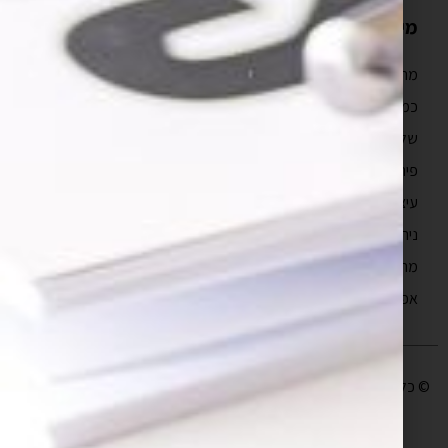
מידע נוסף
מהם טווחי המחיר של פיתוח אפליקציה?
כמה זמן לוקח לבנות אפליקציה?
שלבים בפיתוח אפליקציה
פיתוח מובייל
עיצוב חווית משתמש
ניהול פרויקטים תוכנה
מה זה UX?
אפיון אפליקציות
© כל הזכויות שמורות לבעלי האתר |
עיצוב ופיתוח אתר
יו די סטודיו | קידום
אתרים
SEO