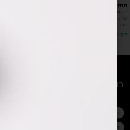
תחזוקת אפליקציה – מה זה אומר?
לעיתים קרובות שומעים על כך שצריך תחזוקת אפליקציה אבל מה זה אומר?
מה כלול בתשלום עבור תחזוקת אפליקציה? את זה תוכלו לקרוא במאמר
הזה.
להמשך קריאה »
רוצים להתייעץ עם המומחים שלנו?
השאירו פרטים ונחזור אליכם בהקדם
או חייגו:
052-328-4430