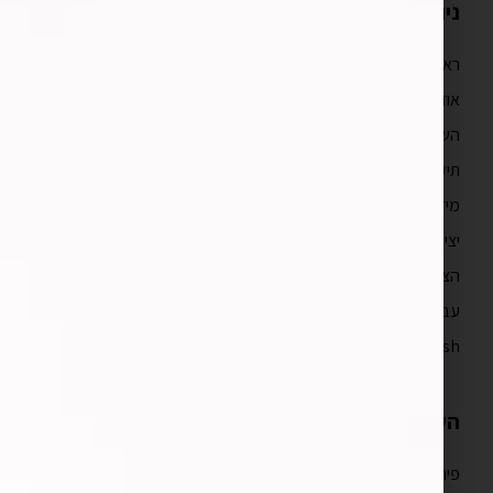
ניווט מהיר
ראשי
אודות
השירותים שלנו
תיק עבודות
מידע מקצועי
יצירת קשר
הצהרת נגישות
עברית
English
השירותים שלנו
פיתוח אפליקציות לאייפון