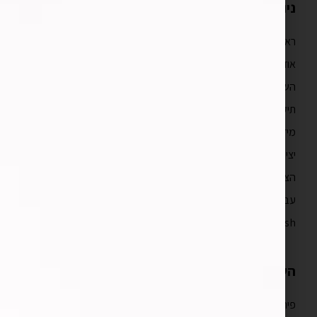
ניווט מהיר
ראשי
אודות
השירותים שלנו
תיק עבודות
מידע מקצועי
יצירת קשר
הצהרת נגישות
עברית
English
השירותים שלנו
פיתוח אפליקציות לאייפון