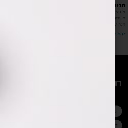
תכנות אפליקציות
אם יש לכם רעיון חדשני ואתם רוצים לפתח אפליקציה עומדות לפניכם כמה
אופציות. הראשונה היא פניה למתכנת עצמאי אשר עוסק רק בתכנות
אפליקציות, השניה היא
להמשך קריאה »
רוצים להתייעץ עם המומחים שלנו?
השאירו פרטים ונחזור אליכם בהקדם
או חייגו:
052-328-4430