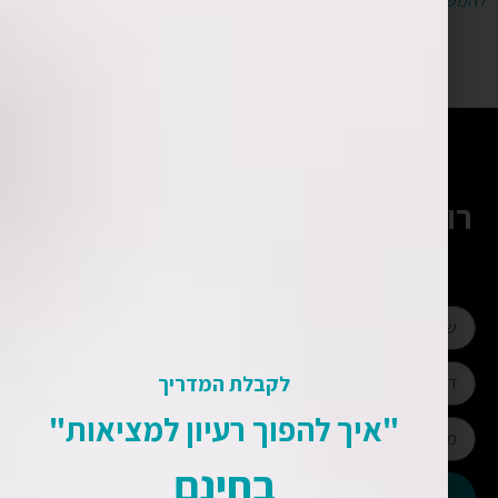
להמשך קריאה »
2
1
רוצים להתייעץ עם המומחים שלנו?
השאירו פרטים ונחזור אליכם בהקדם
או חייגו:
052-328-4430
לקבלת המדריך
"איך להפוך רעיון למציאות"
בחינם