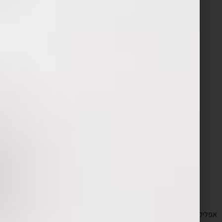
אפליקציה המפגישה את העסק המתאים ללקוח כמו כפפה ליד. ללקוחות