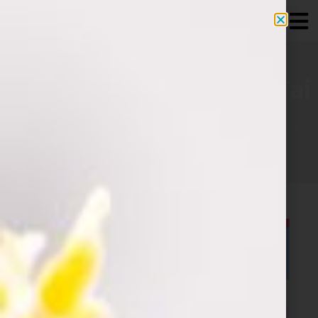
MaiTai
ראשי
»
תיק עבודות
»
MaiTai