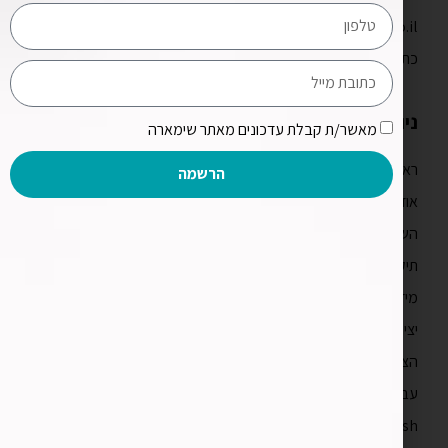
apps@shimara.co.il
כתובתנו: יגאל אלון 94, ת"א. מגדל אלון 2 קומה 31
ניווט מהיר
מאשר/ת קבלת עדכונים מאתר שימארה
ראשי
הרשמה
אודות
השירותים שלנו
תיק עבודות
מידע מקצועי
יצירת קשר
הצהרת נגישות
עברית
English