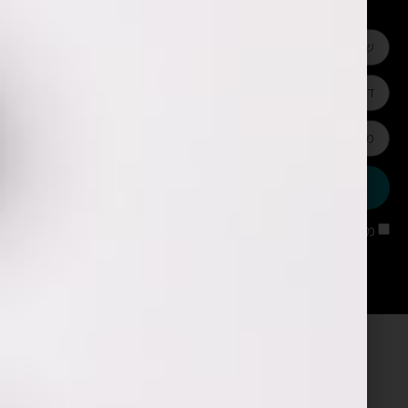
או חייגו:
052-328-4430
שליחה
מאשר/ת קבלת עדכונים מאתר שימארה