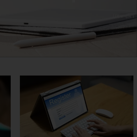
ראשי
»
UX