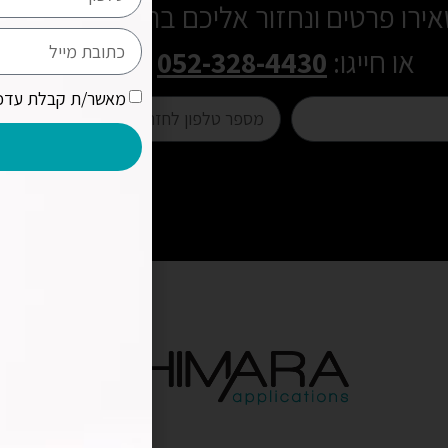
ירו פרטים ונחזור אליכם בהקדם
או חייגו:
052-328-4430
מאשר/ת קבלת עדכו