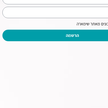
נים מאתר שימארה
שליחה
הרשמה