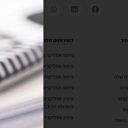
היר
השירותים שלנו
מיד
פיתוח אפליקציות לאייפון
סוג
פיתוח אפליקציות לאנדרואיד
פית
למת
ם שלנו
פיתוח אפליקציות מובייל
מדר
דות
פיתוח אפליקציות ווב
לאי
צועי
איפיון אפליקציה וחוויית
פית
משתמש UX/UI
שר
מדר
איפיון אפליקציה
גישות
מהם